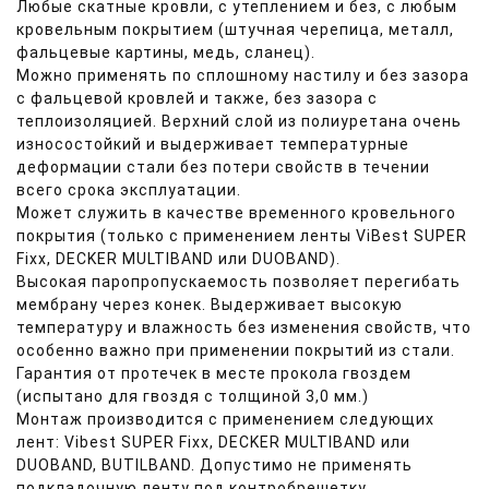
Любые скатные кровли, с утеплением и без, с любым
кровельным покрытием (штучная черепица, металл,
фальцевые картины, медь, сланец).
Можно применять по сплошному настилу и без зазора
с фальцевой кровлей и также, без зазора с
теплоизоляцией. Верхний слой из полиуретана очень
износостойкий и выдерживает температурные
деформации стали без потери свойств в течении
всего срока эксплуатации.
Может служить в качестве временного кровельного
покрытия (только с применением ленты ViBest SUPER
Fixx, DECKER MULTIBAND или DUOBAND).
Высокая паропропускаемость позволяет перегибать
мембрану через конек. Выдерживает высокую
температуру и влажность без изменения свойств, что
особенно важно при применении покрытий из стали.
Гарантия от протечек в месте прокола гвоздем
(испытано для гвоздя с толщиной 3,0 мм.)
Монтаж производится с применением следующих
лент: Vibest SUPER Fixx, DECKER MULTIBAND или
DUOBAND, BUTILBAND. Допустимо не применять
подкладочную ленту под контробрешетку